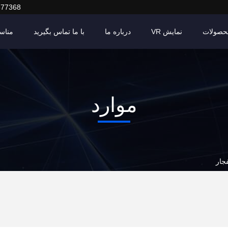
377368
حصولات
نمایش VR
درباره ما
با ما تماس بگیرید
مناس
موارد
جار