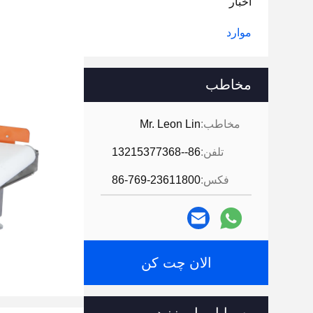
اخبار
موارد
مخاطب
مخاطب:
Mr. Leon Lin
تلفن:
86--13215377368
فکس:
86-769-23611800
الان چت کن