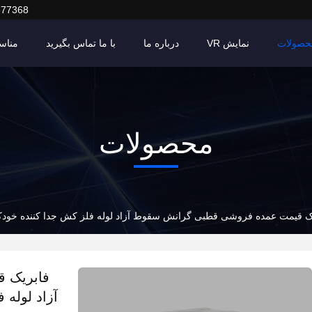
377368
حصولات
نمایش VR
درباره ما
با ما تماس بگیرید
مناس
محصولات
ک قیمت عمده فروشی قطبی گرانش سقوط آزاد لوله فلز کش جدا کننده خودکار 
فابریک 
آزاد لوله 