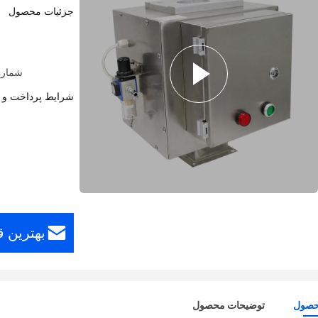
جزئیات محصول
شماره مدل: VX3000 موبای
شرایط پرداخت و 
بهترین ق
حصول
توضیحات محصول