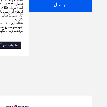
ماده: فولاد ضد زنگ 
ارسال
تحمل: Fe: 1.0 mm، غیر Fe: 1.2 mm، SUS: 2.5 mm
ابعاد تونل: 50 × 20 سانتی متر
ارتفاع از زمین تا کمربند: 750 میلی 
گارانتی: 1 سال
کاربرد:
شناسایی ناخالصی
چوب،و صنایع معد
توقف، زمان نگهدا
فلزیاب غیر آ