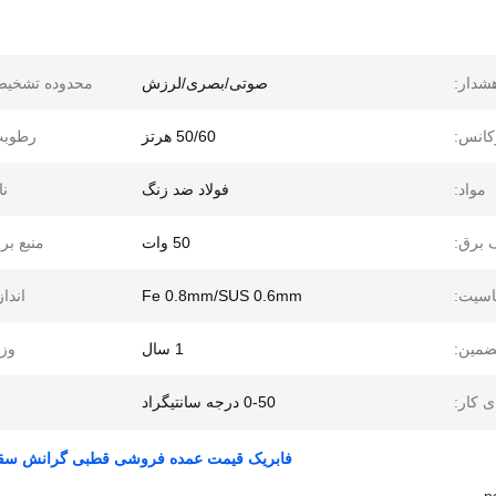
شدار:
صوتی/بصری/لرزش
محدوده تشخیص
کانس:
50/60 هرتز
رطوبت
مواد:
فولاد ضد زنگ
نا
برق:
50 وات
منبع بر
سیت:
Fe 0.8mm/SUS 0.6mm
انداز
ضمین:
1 سال
وز
ی کار:
0-50 درجه سانتیگراد
فابریک قیمت عمده فروشی قطبی گرانش سقوط آ