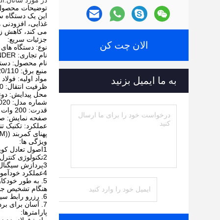
در مورد شانان.pdf
توضیحات محصول
غذایی، افزودنی 
می کند، کاهش زما
جزئیات سریع:
الان چت کن
نوع: دستگاه های
نام تجاری: V FINDER
نام محصول: دستگ
منبع برق: 220/110 ولت
مواد اولیه: فولاد ضد زنگ 304/ ف
به ما ایمیل بزنید
ظرفیت انتقال: 10 کیلوگرم
محل پیدایش: دون
شماره مدل: VDF-6020
قدرت: 200 وات
صفحه نمایش: صف
عملکرد: تکنیک تن
پهنای کمربند ((MM): 200
ویژگی ها:
1اصول تعادل کویل انډکټانس برای ثبات و قابلیت اطمینان بهتر
2تکنولوژی کنترل فاز به طور خودکار فاز را تنظیم می کند و اثر محصول را سرکوب می کند.
3پردازش سیگنال دیجیتال DSP و الگوریتم تشخیص سیگنال MCU دقت تشخیص و ثبات ماشین را بهبود می بخشد.
4عملکرد خودآموز محصول برای تشخیص مواد گسترش یافته
5. به طور خودک
هنگام تشخیص جس
6. رزرو رابط سیگنال خارجی، می تواند انتخاب انواع رد راه به منظور انطباق با محصولات مختلف.
7. آسان برای برداشتن ساختار مکانیکی، به خصوص مناسب برای نیاز اغلب شرایط تمیز؛ بررسی و چارچوب تولید فولاد ضد زنگ کامل، سلامت، با دوام.
پارامترها: