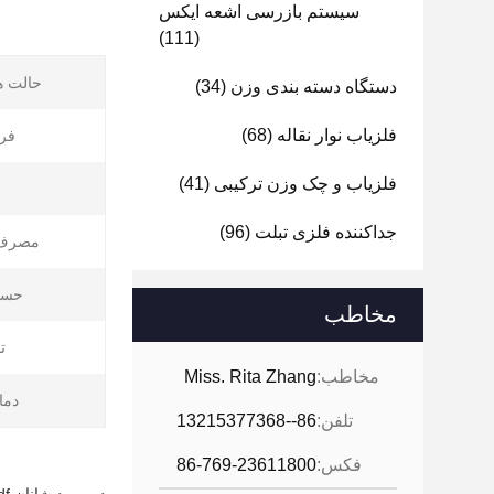
سیستم بازرسی اشعه ایکس
(111)
حالت ه
دستگاه دسته بندی وزن
(34)
فلزیاب نوار نقاله
(68)
فر
فلزیاب و چک وزن ترکیبی
(41)
جداکننده فلزی تبلت
(96)
مصرف 
حسا
مخاطب
ت
مخاطب:
Miss. Rita Zhang
دما
تلفن:
86--13215377368
فکس:
86-769-23611800