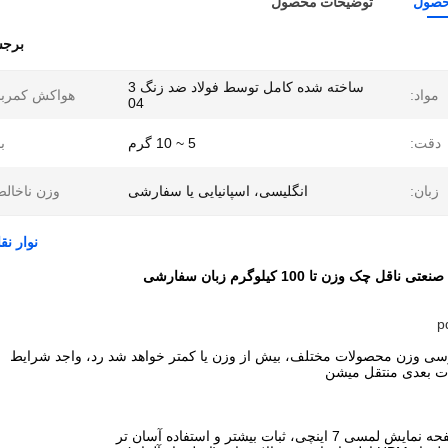
حصول
توضیحات محصول
برجس
ساخته شده کامل توسط فولاد ضد زنگ 3
مواد:
هواکش کمربن
04
دقت:
5 ~ 10 گرم
با
زبان:
انگلیسی، اسپانیایی یا سفارشی
وزن ناخال
نوار نقاله صنعتی FDA و
ی وزن محصولات مختلف، بیش از وزن یا کمتر خواهد شد رد، واجد شرایط
زات بعدی منتقل میشن