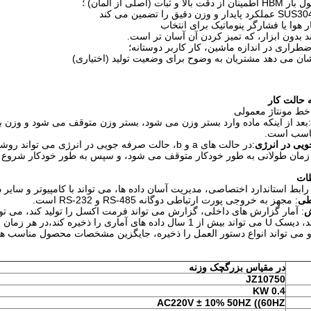
 حالت کار
 خط مونتاژ معمولی
ناسب است.
یی در انرژی
:در حالت های a و b، حالت صرفه جویی در انرژی می
زمان طولانی به طور خودکار متوقف می شود، و سپس به طور خودکار شروع م
طات
 رابط استاندارد اختصاصی، مدیریت آسان داده ها، می تواند با کامپیوتر و سای
طی
: مجهز به خروجی پورت ارتباطی دوگانه RS-485 و RS-232 است.
ش
: آمار گزارش های داخلی، گزارش می تواند فرمت اکسل را تولید کند، می تو
واقعی را تولید کند، دیسک U می تواند بیش از 1 سال داده های آماری را
 و می تواند انواع دستور العمل را ذخیره، جایگزین مشخصات محصول مناسب هس
در مقیاس بزرگ
چک وزنه
JZ
10750
0.4 KW
AC220V ± 10% 50HZ ((60HZ