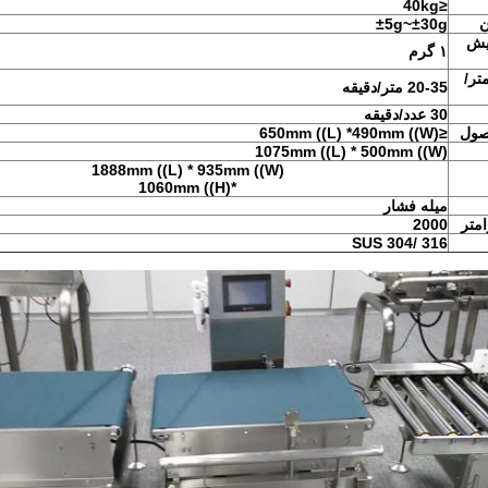
≤40kg
ن
±5g~±30g
یش
۱ گرم
تر/
20-35 متر/دقیقه
30 عدد/دقیقه
صول
≤650mm ((L) *490mm ((W)
1075mm ((L) * 500mm ((W)
1888mm ((L) * 935mm ((W)
*1060mm ((H)
میله فشار
متر
2000
SUS 304/ 316