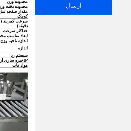
محدوده وزن
ارسال
محدوده دقت وز
مقدار صفحه نما
کوچک
سرعت کمربند (م
دقیقه)
حداکثر سرعت
ابعاد مناسب مح
اندازه ناحیه وزن
اندازه
سیستم رد
P
ذخیره سازی آرا
مواد قاب