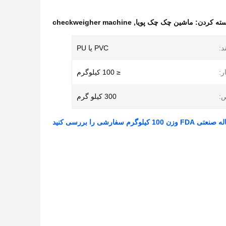
ته کردن:
ماشین چک چک پویا
,
checkweigher machine
د:
PVC یا PU
ر:
≤ 100 کیلوگرم
ص:
300 کیلو گرم
زن 100 کیلوگرم سفارشی را بررسی کنید