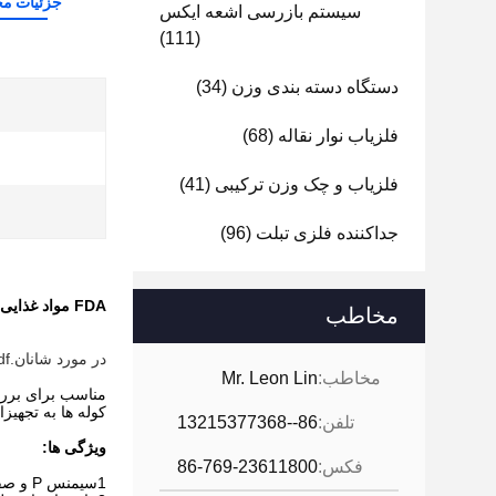
جزئیات م
سیستم بازرسی اشعه ایکس
(111)
دستگاه دسته بندی وزن
(34)
فلزیاب نوار نقاله
(68)
فلزیاب و چک وزن ترکیبی
(41)
جداکننده فلزی تبلت
(96)
FDA مواد غذایی صنعتی ناقل چک وزن تا 100 کیلوگرم زبان سفارشی
مخاطب
در مورد شانان.pdf
مخاطب:
Mr. Leon Lin
مناسب برای بررس
کوله ها به تجهی
تلفن:
86--13215377368
ویژگی ها:
فکس:
86-769-23611800
1سیمنس P و صفحه نمایش لمسی 7 اینچی، ثبات بیشتر و استفاده آسان تر