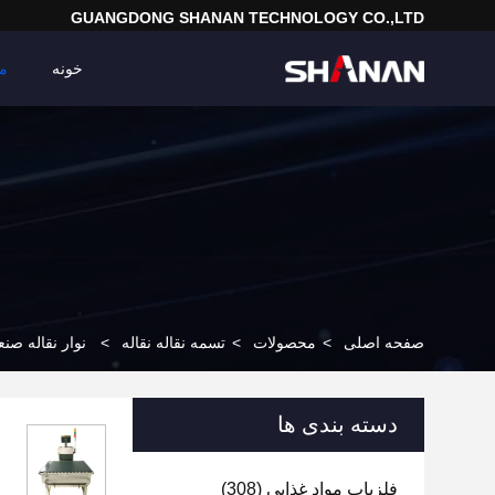
GUANGDONG SHANAN TECHNOLOGY CO.,LTD
خونه
م
صفحه اصلی
>
محصولات
>
تسمه نقاله نقاله
>
نوار نقاله صنعتی FDA وزن 100 کیلوگرم سفارشی ر
دسته بندی ها
فلزیاب مواد غذایی
(308)