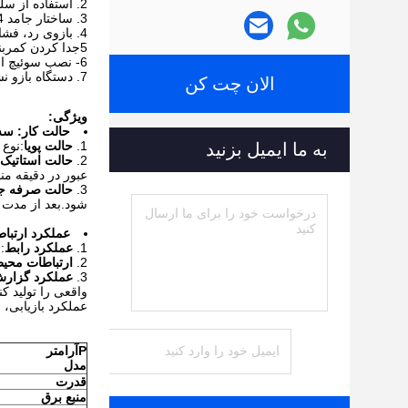
2. استفاده از سلول بار HBM اطمینان از دقت بالا و ثبات (اصلی از آلمان) ؛
3. ساختار جامد SUS304 عملکرد پایدار و وزن دقیق را تضمین می کند
4. بازوی رد، فشار هوا یا فشارگر پنوماتیک برای انتخاب
5جدا کردن کمربند بدون ابزار، که تمیز کردن آن آسان تر است.
6- نصب سوئیچ اضطراری در اندازه ماشین، کار کاربر دوستانه؛
7. دستگاه بازو نشان می دهد مشتریان به وضوح برای وضعیت تولید (اختیاری)
الان چت کن
ویژگی:
حالت کار: سه
حالت پویا
:نوع
به ما ایمیل بزنید
حالت استاتیک
عبور در دقیقه م
حالت صرفه جو
شود.بعد از مدت 
عملکرد ارتبا
عملکرد رابط
:
ارتباطات محی
عملکرد گزار
عملکرد بازیابی،
P
آرامتر
مدل
قدرت
منبع برق