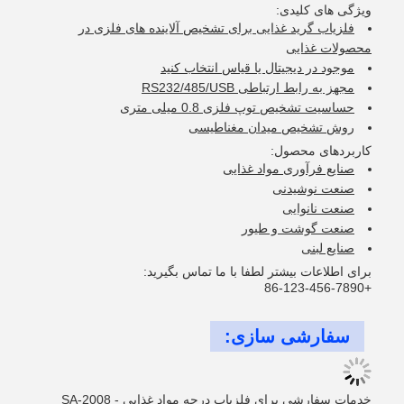
ویژگی های کلیدی:
فلزیاب گرید غذایی برای تشخیص آلاینده های فلزی در
محصولات غذایی
موجود در دیجیتال یا قیاس انتخاب کنید
مجهز به رابط ارتباطی RS232/485/USB
حساسیت تشخیص توپ فلزی 0.8 میلی متری
روش تشخیص میدان مغناطیسی
کاربردهای محصول:
صنایع فرآوری مواد غذایی
صنعت نوشیدنی
صنعت نانوایی
صنعت گوشت و طیور
صنایع لبنی
برای اطلاعات بیشتر لطفا با ما تماس بگیرید:
+86-123-456-7890
سفارشی سازی:
خدمات سفارشی برای فلزیاب درجه مواد غذایی - SA-2008