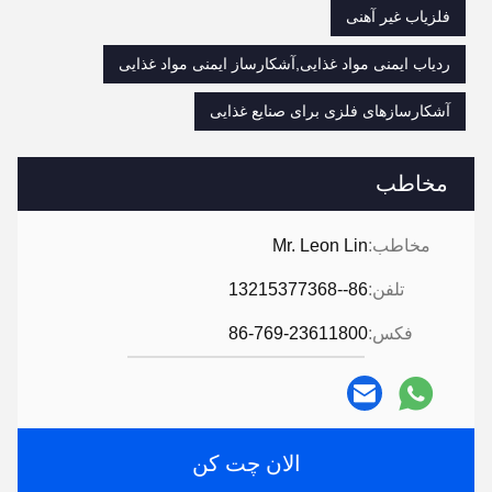
فلزیاب غیر آهنی
ردیاب ایمنی مواد غذایی,آشکارساز ایمنی مواد غذایی
آشکارسازهای فلزی برای صنایع غذایی
مخاطب
مخاطب:
Mr. Leon Lin
تلفن:
86--13215377368
فکس:
86-769-23611800
الان چت کن