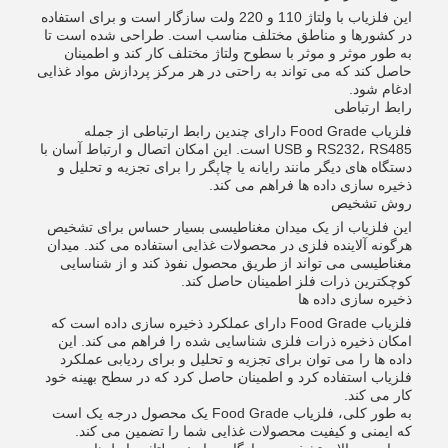
این فلزیاب با ولتاژ 110 و 220 ولت سازگار است و برای استفاده
در کشورها و مناطق مختلف مناسب است. طراحی شده است تا
به طور موثر و موثر با سطوح ولتاژ مختلف کار کند و اطمینان
حاصل کند که می تواند به راحتی در هر مرکز پردازش مواد غذایی
ادغام شود.
رابط ارتباطی
فلزیاب Food Grade دارای چندین رابط ارتباطی از جمله
RS232، RS485 و USB است. این امکان اتصال و ارتباط آسان با
دستگاه های دیگر مانند رایانه یا چاپگر را برای تجزیه و تحلیل و
ذخیره سازی داده ها فراهم می کند.
روش تشخیص
این فلزیاب از یک میدان مغناطیسی بسیار حساس برای تشخیص
هرگونه آلاینده فلزی در محصولات غذایی استفاده می کند. میدان
مغناطیسی می تواند از طریق محصول نفوذ کند و از شناسایی
کوچکترین ذرات فلز اطمینان حاصل کند.
ذخیره سازی داده ها
فلزیاب Food Grade دارای عملکرد ذخیره سازی داده است که
امکان ذخیره ذرات فلزی شناسایی شده را فراهم می کند. این
داده ها را می توان برای تجزیه و تحلیل و برای ردیابی عملکرد
فلزیاب استفاده کرد و اطمینان حاصل کرد که در سطح بهینه خود
کار می کند.
به طور کلی، فلزیاب Food Grade یک محصول درجه یک است
که ایمنی و کیفیت محصولات غذایی شما را تضمین می کند.