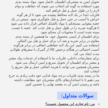
تحویل ایمن به مشتریان اطمینان حاصل شود. مواد بسته بندی
مورد استفاده به گونه ای انتخاب می شوند که حفاظت و دوام
لازم را در طول حمل و نقل فراهم کنند.
فلزیاب ابتدا در یک لایه محافظ پیچیده می شود تا از هر گونه
خراش یا آسیب در حین حمل و نقل جلوگیری شود. سپس در یک
جعبه مقوایی مستحکم با مواد بالشتک اضافی قرار داده می شود
تا هرگونه ضربه را در طول حمل و نقل جذب کند. جعبه با چسب
بسته شده است تا محتویات آن محکم شود.
برای اطمینان از ایمنی محصول خود، ما همچنین از بسته بندی
مقاوم در برابر ضربه و ضد آب برای حمل و نقل بین المللی
استفاده می کنیم. این یک لایه حفاظتی اضافی در برابر هرگونه
آسیب احتمالی در هنگام ترخیص کالا از گمرک یا سفرهای طولانی
مدت ایجاد می کند.
برای سفارشات داخلی، فلزیاب ما با استفاده از خدمات پیک معتبر
و معتبر برای اطمینان از تحویل سریع و ایمن ارسال می شود.
مشتریان همچنین می توانند با هزینه اضافی حمل و نقل سریع را
انتخاب کنند.
ما در بسته بندی فلزیاب درجه مواد غذایی خود دقت زیادی به خرج
می دهیم تا با استانداردهای بالای مشتریان خود مطابقت داشته
باشد و رسیدن ایمن آن به مقصد نهایی را تضمین کنیم.
سوالات متداول:
س: نام تجاری این محصول چیست؟