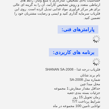
حساسیت بالای تشخیص، سازگاری با منبع ولتاژ، رابط های
ارتباطی متعدد و روش تشخیص کارآمد، آن را به گزینه ای عالی
برای هر مرکز فرآوری مواد غذایی تبدیل کرده است. روی این
فلزیاب سرمایه گذاری کنید و ایمنی و رضایت مشتریان خود را
تضمین کنید.
پارامترهای فنی:
برنامه های کاربردی:
فلزیاب درجه غذا - SHANAN SA-2008
نام برند:
شانان
شماره مدل:
SA-2008
محل مبدا:
چین
حداقل مقدار سفارش:
1 مجموعه
جزئیات بسته بندی:
جعبه
زمان تحویل:
15 روز
شرایط پرداخت:
T/T
توانایی تامین:
100 مجموعه در ماه