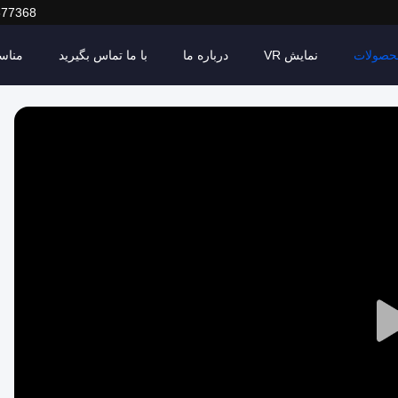
377368
حصولات
نمایش VR
درباره ما
با ما تماس بگیرید
مناس
Play
Video