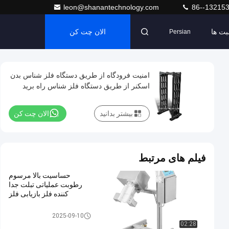
leon@shanantechnology.com
86--13215
بت ها
الان چت کن
Persian
امنيت فرودگاه از طریق دستگاه فلز شناس بدن
اسکنر از طريق دستگاه فلز شناس راه بريد
بیشتر بدانید
الان چت کن
فیلم های مرتبط
حساسیت بالا مرسوم
رطوبت عملیاتی تبلت جدا
کننده فلز بازیابی فلز
جداکننده فلزی تبلت
2025-09-10
02:28