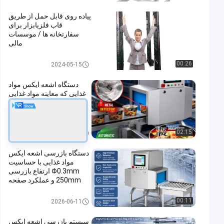
پیاده روی قابل حمل از طریق
قاب فلزیابزار برای
سفارتخانه ها / موسسات
مالی
راه رفتن از طریق فلزیاب
00:26
2024-05-15
دستگاه اشعه ایکس مواد
غذایی که معاینه مواد غذایی
را با لایه آینه مقاوم در برابر
خوردگی SUS304 و عملکرد
پیشرفته صفحه لمسی انجام
می دهد
دستگاه اشعه ایکس مواد غذایی
02:15
2026-06-26
دستگاه بازرسی اشعه ایکس
مواد غذایی با حساسیت
Φ0.3mm ارتفاع بازرسی
250mm و عملکرد صفحه
نمایش لمسی
دستگاه اشعه ایکس مواد غذایی
00:11
2026-06-11
سیستم بازرسی اشعه ایکس